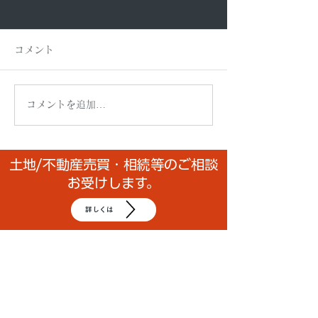
コメント
コメントを追加…
知らないことにしてお
助けているつも
く、が一番怖い。——家
けられていた。
づくりと正常性バイアス
土地/不動産売買・相続等のご相談
お受けします。
の話
詳しくは