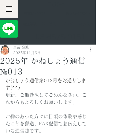
TOPへ
住まいイベント
暮らしイベント
​施工事例
サービス
ブログ
インスタ
06-6575-9151
卓哉 金城
2025年11月6日
2025年 かねしょう通信
№013
かねしょう通信第013
号をお送りしま
す(^^♪
更新、ご無沙汰してごめんなさい。こ
れからもよろしくお願いします。
ご縁のあった方々に日頃の体験や感じ
たことを郵送、FAX配信でお伝えして
いる通信誌です。