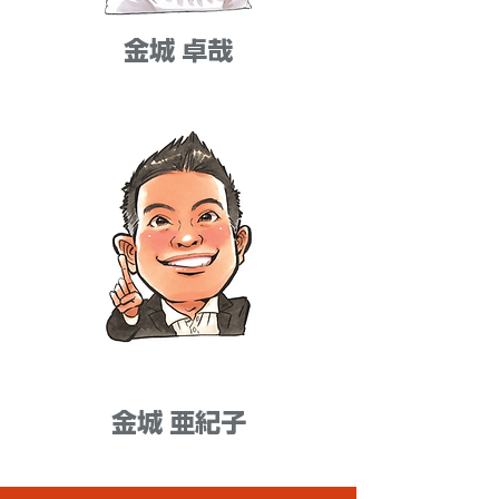
金城 卓哉
金城 亜紀子