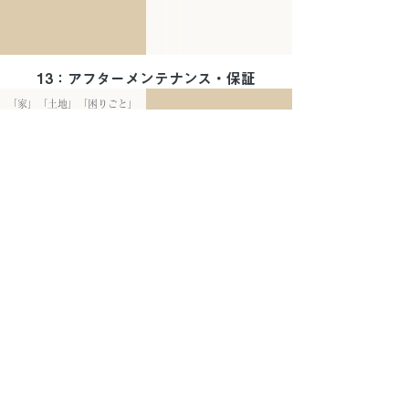
13：アフターメンテナンス・保証
「家」「土地」「困りごと」
は、まずはココから 土地探
し、資金計画、家づくりに関
するご質問・お悩みなど、家
のことなら何でもお気軽にご
相談ください。
「家」「土地」「困りごと」は、まずはココから 土地探し、
資金計画、家づくりに関するご質問・お悩みなど、家のこと
なら何でもお気軽にご相談ください。
土地/不動産売買・相続等のご相談
お受けします。
詳しくは