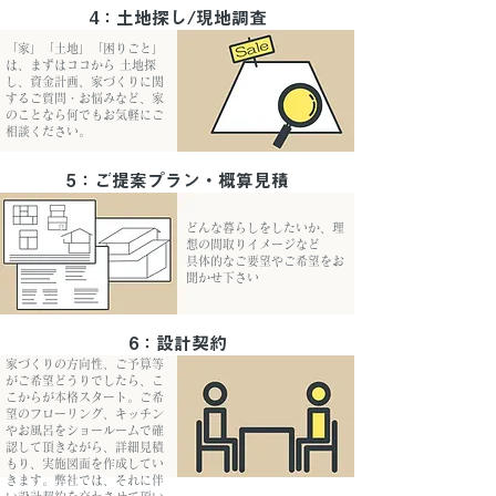
4：土地探し/現地調査
「家」「土地」「困りごと」
は、まずはココから 土地探
し、資金計画、家づくりに関
するご質問・お悩みなど、家
のことなら何でもお気軽にご
相談ください。
5：ご提案プラン・概算見積
どんな暮らしをしたいか、理
想の間取りイメージなど
具体的なご要望やご希望をお
聞かせ下さい
6：設計契約
​家づくりの方向性、ご予算等
がご希望どうりでしたら、こ
こからが本格スタート。ご希
望のフローリング、キッチン
やお風呂をショールームで確
認して頂きながら、詳細見積
もり、実施図面を作成してい
きます。弊社では、それに伴