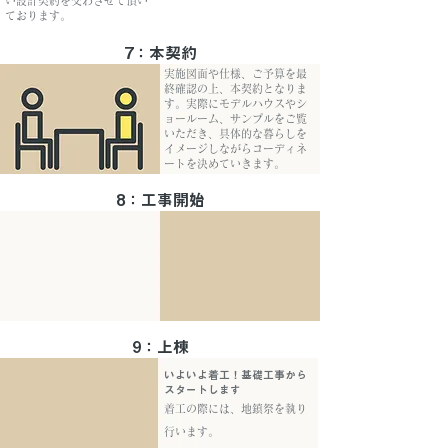
い設計契約を交わさせて頂い
ております。
7：本契約
実施図面や仕様、ご予算を最
終確認の上、本契約となりま
す。実際にモデルハウスやシ
ョールーム、サンプルをご覧
いただき、具体的な暮らしを
イメージしながらコーディネ
ートを決めていきます。
8：工事開始
9：上棟
いよいよ着工！基礎工事から
スタートします
着工の際には、地鎮祭を執り
行います。