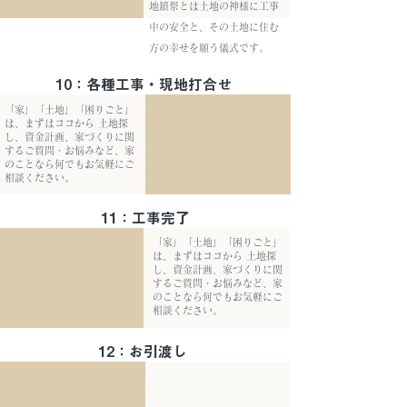
地鎮祭とは土地の神様に工事
中の安全と、その土地に住む
方の幸せを願う儀式です。
10：各種工事・現地打合せ
「家」「土地」「困りごと」
は、まずはココから 土地探
し、資金計画、家づくりに関
するご質問・お悩みなど、家
のことなら何でもお気軽にご
相談ください。
11：工事完了
「家」「土地」「困りごと」
「家」「土地」「困りごと」
は、まずはココから 土地探
は、まずはココから 土地探
し、資金計画、家づくりに関
し、資金計画、家づくりに関
するご質問・お悩みなど、家
するご質問・お悩みなど、家
のことなら何でもお気軽にご
のことなら何でもお気軽にご
相談ください。
相談ください。
12：お引渡し