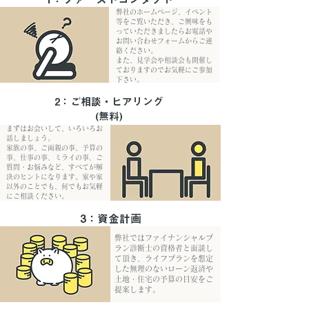
弊社のホームページ、イベント
等をご覧いただき、ご興味をも
っていただきましたらお電話や
お問い合わせフォームからご連
絡ください。
また、見学会や相談会も開催し
ておりますのでお気軽にご参加
下さい。
2：ご相談・ヒアリング
(無料)
まずはお会いして、いろいろお
話しましょう。
家族の事、ご両親の事、予算の
事、仕事の事、ミライの事、ご
質問・お悩みなど、すべてが解
決のヒントになります。家や家
以外のことでも、何でもお気軽
にご相談ください。
3：資金計画
弊社ではファイナンシャルプ
ラン診断士の資格者と面談し
て頂き、ライフプランを想定
した無理のないローン返済や
土地・住宅の予算の目安をご
提案します。