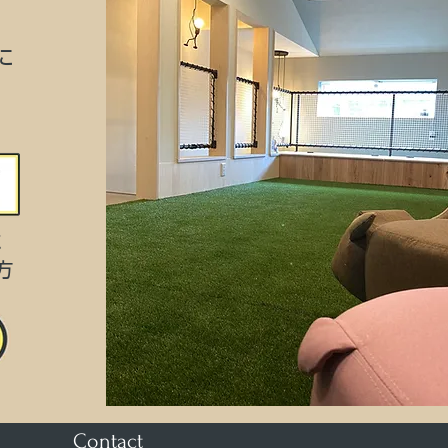
に
に
方
Contact