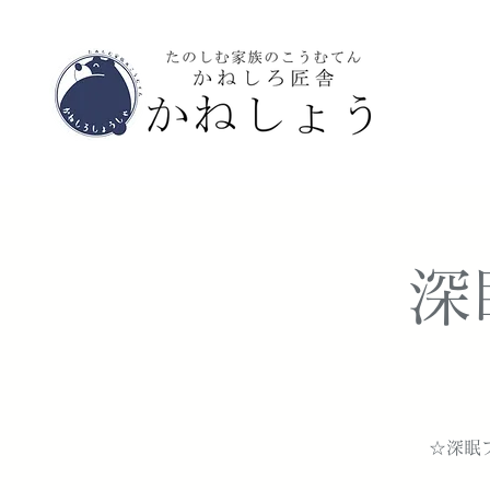
深
☆深眠