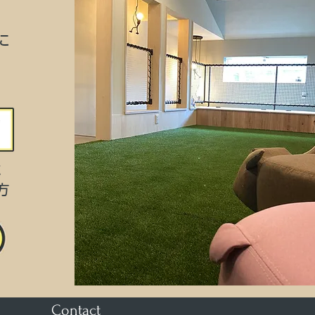
に
に
方
Contact