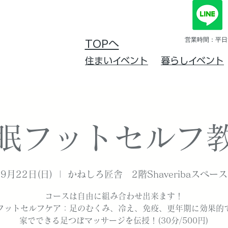
営業時間：平日10
TOPへ
住まいイベント
暮らしイベント
眠フットセルフ
9月22日(日)
  |  
かねしろ匠舎 2階Shaveribaスペース
コースは自由に組み合わせ出来ます！
フットセルフケア：足のむくみ、冷え、免疫、更年期に効果的
家でできる足つぼマッサージを伝授！(30分/500円)