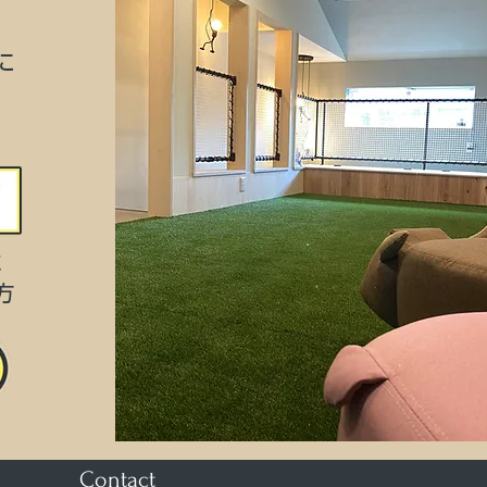
に
に
方
Contact