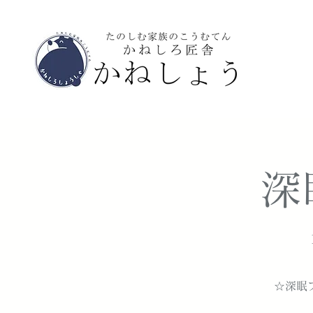
深
☆深眠