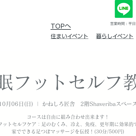
営業時間：平日10
TOPへ
住まいイベント
暮らしイベント
眠フットセルフ
10月06日(日)
  |  
かねしろ匠舎 2階Shaveribaスペー
コースは自由に組み合わせ出来ます！
フットセルフケア：足のむくみ、冷え、免疫、更年期に効果的
家でできる足つぼマッサージを伝授！(30分/500円)