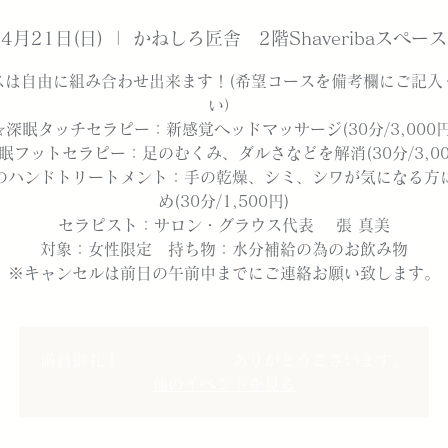
4月21日(日)
  |  
かねしろ匠舎 2階Shaveribaスペース
スは自由に組み合わせ出来ます！(希望コースを備考欄にご記入
い）
☆深眠タッチセラピー：新感覚ヘッドマッサージ(30分/3,000円
眠フットセラピー：足のむくみ、ダルさなどを解消(30分/3,00
のハンドトリートメント：手の乾燥、シミ、シワが気になる方
め(30分/1,500円)
セラピスト：サロン・グラウス代表 張 真美
対象：女性限定 持ち物：水分補給の為のお飲み物
※キャンセルは前日の午前中までにご連絡お願い致します。
満員御礼！ ありがとうございます。
他のイベントを見る