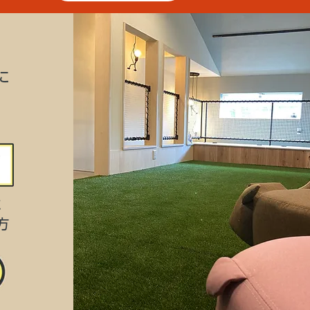
に
に
方