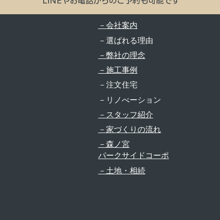
LINEやお電話からのご予約も可能です
－会社案内
－選ばれる理由
－弊社の理念
－施工事例
－注文住宅
－リノべーション
－スタッフ紹介
－家づくりの流れ
－森ノ宮
​パークサイドコーポ
－土地・相続