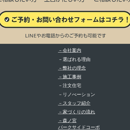
LINEやお電話からのご予約も可能です
－会社案内
－選ばれる理由
－弊社の理念
－施工事例
－注文住宅
－リノべーション
－スタッフ紹介
－家づくりの流れ
－森ノ宮
​パークサイドコーポ