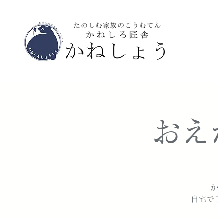
おえ
か
自宅で