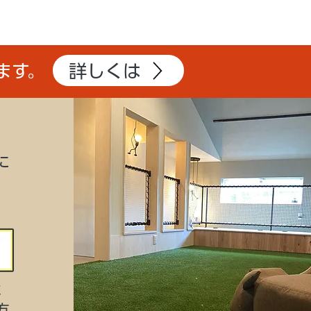
詳しくは
ます。
に
に
方