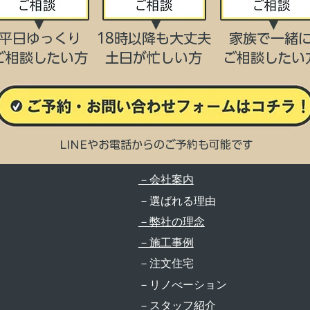
平日ゆっくり
18時以降も大丈夫
家族で一緒
ご相談したい方
​土日が忙しい方
​ご相談したい
LINEやお電話からのご予約も可能です
－会社案内
－選ばれる理由
－弊社の理念
－施工事例
－注文住宅
－リノべーション
－スタッフ紹介