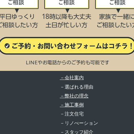
平日ゆっくり
18時以降も大丈夫
家族で一緒
ご相談したい方
​土日が忙しい方
​ご相談したい
LINEやお電話からのご予約も可能です
－会社案内
－選ばれる理由
－弊社の理念
－施工事例
－注文住宅
－リノべーション
－スタッフ紹介