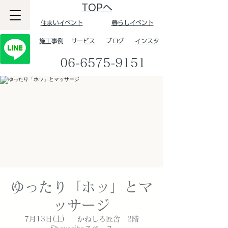
TOPへ
住まいイベント
暮らしイベント
​施工事例
サービス
ブログ
インスタ
06-6575-9151
ゆったり「ホッ」とマ
ッサージ
7月13日(土)
  |  
かねしろ匠舎 2階