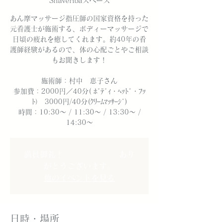
Shaveribaスペース
あん摩マッサージ指圧師の国家資格を持った
元看護士が施術する、ボディーマッサージで
日頃の疲れを癒してくれます。約40年の看
護師経験があるので、体の心配ごとやご相談
もお聞きします！
施術師：村中 恵子さん
参加費：2000円／40分( ﾎﾞﾃﾞｨ・ﾍｯﾄﾞ・ﾌｯ
ﾄ） 3000円/40分(ｸﾘｰﾑﾏｯｻｰｼﾞ)
時間：10:30～ / 11:30～ / 13:30～ /
14:30～
満員御礼！ あり
がとうございます。
他のイベントを見る
日時・場所