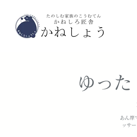
ゆった
あん摩
ッサー