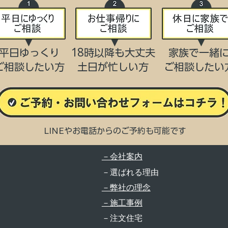
平日ゆっくり
18時以降も大丈夫
家族で一緒
ご相談したい方
​土日が忙しい方
​ご相談したい
LINEやお電話からのご予約も可能です
－会社案内
－選ばれる理由
－弊社の理念
－施工事例
－注文住宅