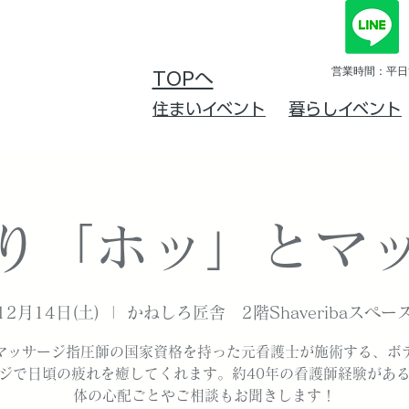
営業時間：平日10
TOPへ
住まいイベント
暮らしイベント
り「ホッ」とマ
12月14日(土)
  |  
かねしろ匠舎 2階Shaveribaスペー
マッサージ指圧師の国家資格を持った元看護士が施術する、ボ
ジで日頃の疲れを癒してくれます。約40年の看護師経験があ
体の心配ごとやご相談もお聞きします！