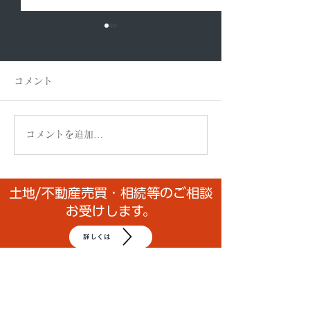
コメント
コメントを追加…
助けているつもりが、助
「うぁ、やばい
けられていた。
らの大逆転 ― 
信」に!息子を動
土地/不動産売買・相続等のご相談
お受けします。
の後”
詳しくは