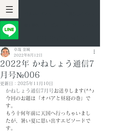
TOPへ
住まいイベント
暮らしイベント
​施工事例
サービス
ブログ
インスタ
06-6575-9151
卓哉 金城
2022年8月12日
2022年 かねしょう通信7
月号№006
更新日：
2025年11月10日
かねしょう通信7月号
お送りします(^^♪
今回のお題は「オバアと昼寝の巻」で
す。
もう十何年前に天国へ行っちゃいまし
たが、暑い夏に思い出すエピソードで
す。