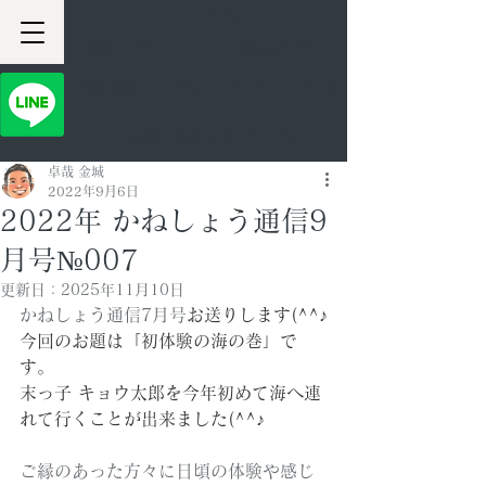
TOPへ
住まいイベント
暮らしイベント
​施工事例
サービス
ブログ
インスタ
06-6575-9151
卓哉 金城
2022年9月6日
2022年 かねしょう通信9
月号№007
更新日：
2025年11月10日
かねしょう通信7月号
お送りします(^^♪
今回のお題は「初体験の海の巻」で
す。
末っ子 キョウ太郎を今年初めて海へ連
れて行くことが出来ました(^^♪
ご縁のあった方々に日頃の体験や感じ