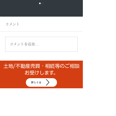
コメント
コメントを追加…
助けているつもりが、助
「うぁ、やばい
けられていた。
らの大逆転 ― 
信」に!息子を動
土地/不動産売買・相続等のご相談
お受けします。
の後”
詳しくは