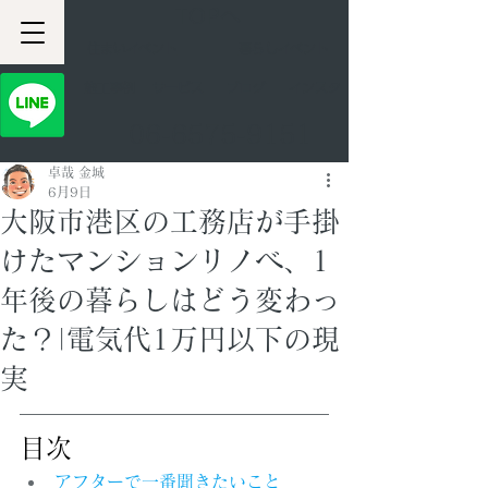
TOPへ
住まいイベント
暮らしイベント
​施工事例
サービス
ブログ
インスタ
06-6575-9151
卓哉 金城
6月9日
大阪市港区の工務店が手掛
けたマンションリノベ、1
年後の暮らしはどう変わっ
た？|電気代1万円以下の現
実
目次
アフターで一番聞きたいこと