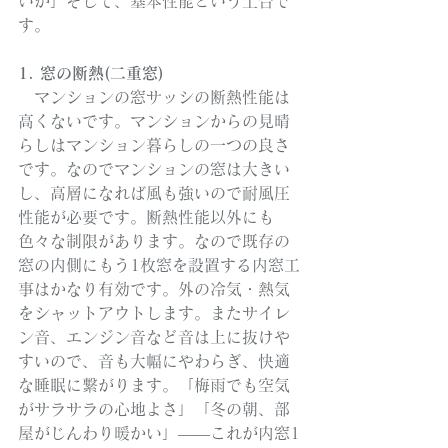
いか」そして、基本性能という土台で
す。
1. 窓の断熱(二重窓)
　マンションの窓サッシの断熱性能は
高くないです。マンションからの見晴
らしはマンション暮らしの一つの良さ
です。なのでマンションの窓は大きい
し、高層になれば風も強いので耐風圧
性能が必要です。断熱性能以外にも
色々な制限があります。なので既存の
窓の内側にもう1枚窓を設置する内窓工
事はかなり有効です。外の冷気・熱気
をシャットアウトします。またサイレ
ン音、エンジン音など音は上に抜けや
すいので、音も大幅にやわらぎ、快適
な睡眠に繋がります。「梅雨でも空気
がサラサラの心地よさ」「冬の朝、部
屋がじんわり暖かい」——これが内窓1