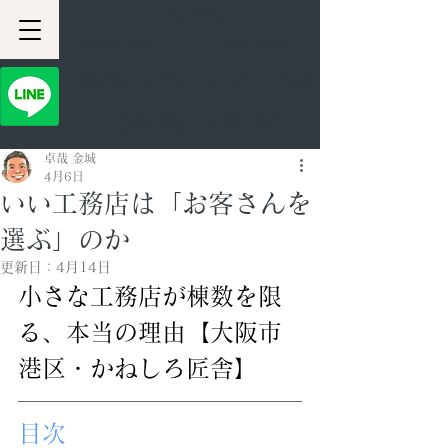
TOPへ
住まいイベント
暮らしイベント
​施工事例
サービス
ブログ
インスタ
06-6575-9151
卓哉 金城
4月6日
いい工務店は「お客さんを
選ぶ」のか
更新日：
4月14日
小さな工務店が棟数を限
る、本当の理由【大阪市
港区・かねしろ匠舎】
目次