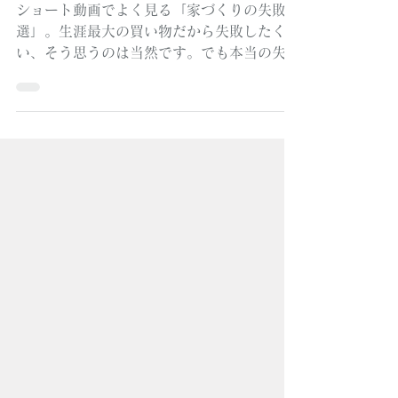
「家づくりの失敗」って、本当
は何だろう
ショート動画でよく見る「家づくりの失敗3
選」。生涯最大の買い物だから失敗したくな
い、そう思うのは当然です。でも本当の失敗
って何でしょうか。大阪市港区の工務店・か
ねしろ匠舎の代表が、若い頃の友人たちとの
旅の思い出から考えた、正しさより大事にし
たいことについて綴ります。